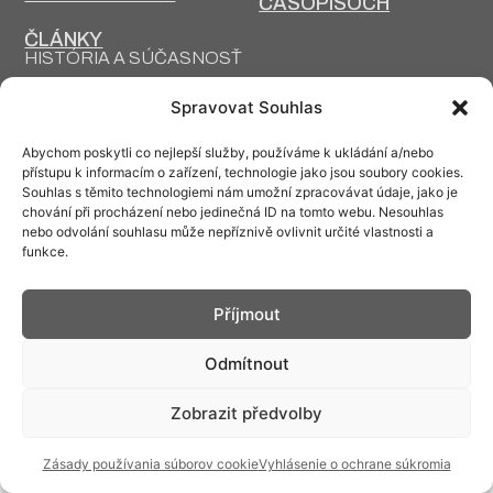
ČASOPISOCH
ČLÁNKY
HISTÓRIA A SÚČASNOSŤ
PRIM DNES
HISTÓRIA PRIM
Spravovat Souhlas
VÝROBNÉ
DESIGN A VÝROBA
TECHNOLÓGIE
Abychom poskytli co nejlepší služby, používáme k ukládání a/nebo
přístupu k informacím o zařízení, technologie jako jsou soubory cookies.
Souhlas s těmito technologiemi nám umožní zpracovávat údaje, jako je
chování při procházení nebo jedinečná ID na tomto webu. Nesouhlas
nebo odvolání souhlasu může nepříznivě ovlivnit určité vlastnosti a
funkce.
Kontakt: info@prim.cz
Příjmout
© PRIM
2026
Odmítnout
Zobrazit předvolby
Zásady používania súborov cookie
Vyhlásenie o ochrane súkromia