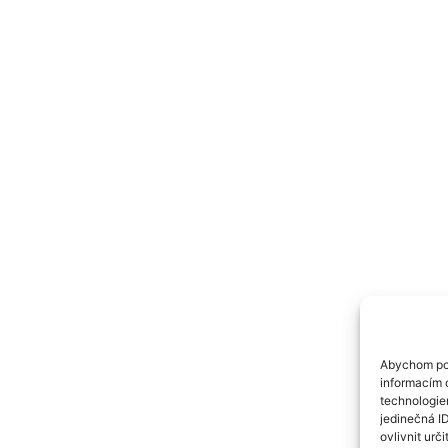
Abychom pos
informacím o
technologie
jedinečná I
ovlivnit urči