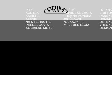
PRIM
SLUŽBY
HODINK
KONTAKT
INDIVIDUALIZÁCIA
LIMITO
KARIÉRA
FIREMNÁ PONUKA
PÁNSKE
SERVIS
DARČEKOVÉ
DÁMSK
NA STIAHNUTIE
POUKAZY
DETSKÉ
PREDAJCOVIA
IMPLEMENTÁCIA
VRECKO
SOCIÁLNE SIETE
DESIGN