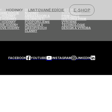
HODINKY
LIMITOVANÉ EDÍCIE
E-SHOP
Y
BRAND
HISTÓRIA A
SÚČASNOSŤ
VANÉ EDÍCIE
NOVINKY
 HODINKY
AMBASÁDORI A
PRIM DNES
É HODINKY
OSOBNOSTI
HISTÓRIA PRIM
 HODINKY
PODPORUJEME
VÝROBNÉ
VÉ HODINY
INZERCIA V
TECHNOLÓGIE
OVÉ HODINY
ČASOPISOCH
DESIGN A VÝROBA
ČLÁNKY
FACEBOOK
YOUTUBE
INSTAGRAM
LINKEDIN