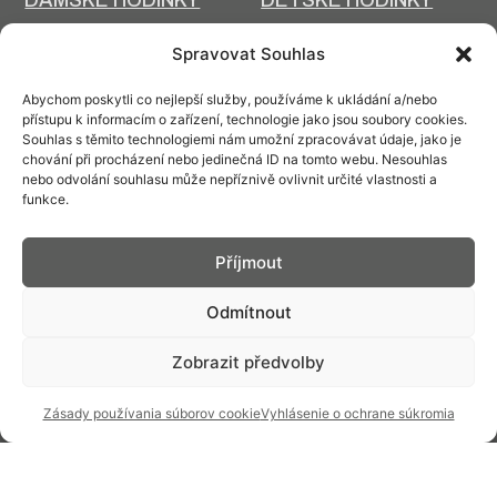
VRECKOVÉ HODINY
DESIGNOVÉ HODINY
Spravovat Souhlas
BRAND
AMBASÁDORI A
NOVINKY
Abychom poskytli co nejlepší služby, používáme k ukládání a/nebo
OSOBNOSTI
přístupu k informacím o zařízení, technologie jako jsou soubory cookies.
Souhlas s těmito technologiemi nám umožní zpracovávat údaje, jako je
INZERCIA V
PODPORUJEME
chování při procházení nebo jedinečná ID na tomto webu. Nesouhlas
ČASOPISOCH
nebo odvolání souhlasu může nepříznivě ovlivnit určité vlastnosti a
funkce.
ČLÁNKY
HISTÓRIA A SÚČASNOSŤ
PRIM DNES
HISTÓRIA PRIM
Příjmout
VÝROBNÉ
DESIGN A VÝROBA
Odmítnout
TECHNOLÓGIE
Zobrazit předvolby
Zásady používania súborov cookie
Vyhlásenie o ochrane súkromia
Kontakt: info@prim.cz