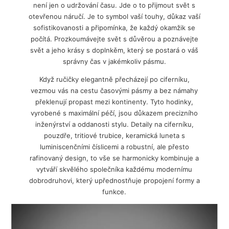
není jen o udržování času. Jde o to přijmout svět s
otevřenou náručí. Je to symbol vaší touhy, důkaz vaší
sofistikovanosti a připomínka, že každý okamžik se
počítá. Prozkoumávejte svět s důvěrou a poznávejte
svět a jeho krásy s doplnkěm, který se postará o váš
správny čas v jakémkoliv pásmu.
Když ručičky elegantně přecházejí po ciferníku,
vezmou vás na cestu časovými pásmy a bez námahy
překlenují propast mezi kontinenty. Tyto hodinky,
vyrobené s maximální péčí, jsou důkazem precizního
inženýrství a oddanosti stylu. Detaily na ciferníku,
pouzdře, tritiové trubice, keramická luneta s
luminiscenčními číslicemi a robustní, ale přesto
rafinovaný design, to vše se harmonicky kombinuje a
vytváří skvělého společníka každému modernímu
dobrodruhovi, který upřednostňuje propojení formy a
funkce.