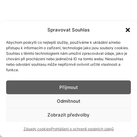
Spravovat Souhlas
Abychom poskytli co nejlepší služby, používáme k ukládání a/nebo
přístupu k informacím o zařízení, technologie jako jsou soubory cookies.
Souhlas s těmito technologiemi nám umožní zpracovávat údaje, jako je
chování při procházení nebo jedinečná ID na tomto webu. Nesouhlas
Každoročně představujeme speciální modely a ani
nebo odvolání souhlasu může nepříznivě ovlivnit určité vlastnosti a
tento rok nebude výjimkou. Připravili jsme pro
funkce.
veleúspěšnou limitovanou sérii hodinek PRIM Tritium.
Hodinky inspirované legendárním modelem PRIM Sport
Příjmout
vyrobeným v roce 1968.
Sportovní pánské hodinky s číselníkem, který je
Odmítnout
osazený speciálními kapilárami plněnými tritiem (T25)
vyrobenými ve Švýcarsku, jež jsou upevněny v
Zobrazit předvolby
hodinových indexech a ručičkách. V případě PRIM
Sport Tritium GMT jsou kapiláry v kombinaci oranžové
Zásady cookies
Prohlášení o ochraně osobních údajů
na pozici 12 a zelené na ostatních indexech. Sportovní