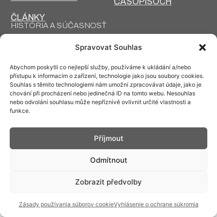
ČASOPISOCH
ČLÁNKY
HISTÓRIA A SÚČASNOSŤ
PRIM DNES
HISTÓRIA PRIM
Spravovat Souhlas
VÝROBNÉ
DESIGN A VÝROBA
TECHNOLÓGIE
Abychom poskytli co nejlepší služby, používáme k ukládání a/nebo
přístupu k informacím o zařízení, technologie jako jsou soubory cookies.
Souhlas s těmito technologiemi nám umožní zpracovávat údaje, jako je
chování při procházení nebo jedinečná ID na tomto webu. Nesouhlas
nebo odvolání souhlasu může nepříznivě ovlivnit určité vlastnosti a
funkce.
Kontakt: info@prim.cz
Příjmout
© PRIM
2026
Odmítnout
Zobrazit předvolby
Zásady používania súborov cookie
Vyhlásenie o ochrane súkromia