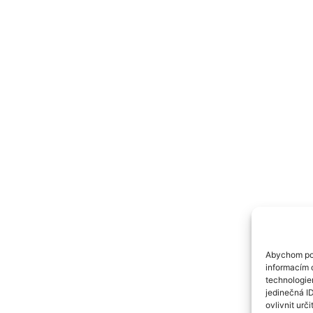
Abychom pos
informacím o
technologie
jedinečná I
ovlivnit urči