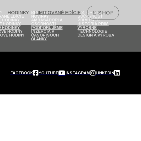
HODINKY
LIMITOVANÉ EDÍCIE
E-SHOP
Y
BRAND
HISTÓRIA A
SÚČASNOSŤ
VANÉ EDÍCIE
NOVINKY
 HODINKY
AMBASÁDORI A
PRIM DNES
É HODINKY
OSOBNOSTI
HISTÓRIA PRIM
 HODINKY
PODPORUJEME
VÝROBNÉ
VÉ HODINY
INZERCIA V
TECHNOLÓGIE
OVÉ HODINY
ČASOPISOCH
DESIGN A VÝROBA
ČLÁNKY
FACEBOOK
YOUTUBE
INSTAGRAM
LINKEDIN