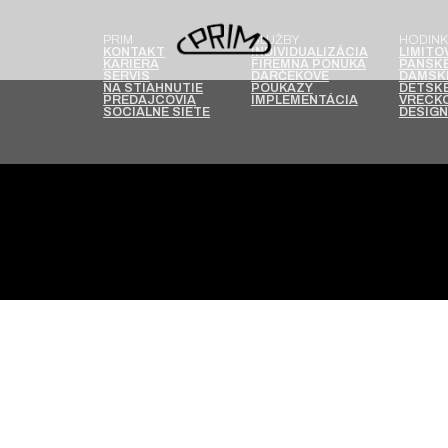
PRIM
SLUŽBY
HODINK
KONTAKT
INDIVIDUALIZÁCIA
LIMITO
KARIÉRA
FIREMNÁ PONUKA
PÁNSKE
SERVIS
DARČEKOVÉ
DÁMSK
NA STIAHNUTIE
POUKAZY
DETSKÉ
PREDAJCOVIA
IMPLEMENTÁCIA
VRECKO
SOCIÁLNE SIETE
DESIGN