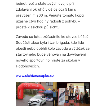
jednotlivců a štafetových dvojic při
zdolávání okruhů v délce cca 5 km s
převýšením 200 m. Věnujte tomuto kopci
úžasné čtyři hodiny radosti z pohybu –
prostě klasickou půlšichtu.
Závodu se letos zúčastnilo ke stovce běžců.
Součástí akce byla i tzv. brigáda, kde lidé
obešli nebo oběhli kolo závodu a výtěžek ze
startovného bude věnován na dovybavení
nového sportovního hřiště za školou v
Hodoňovicích.
www.sichtanacupku.cz