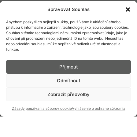
DÁMSKÉ HODINKY
DETSKÉ HODINKY
Spravovat Souhlas
VRECKOVÉ HODINY
DESIGNOVÉ HODINY
Abychom poskytli co nejlepší služby, používáme k ukládání a/nebo
BRAND
přístupu k informacím o zařízení, technologie jako jsou soubory cookies.
AMBASÁDORI A
Souhlas s těmito technologiemi nám umožní zpracovávat údaje, jako je
NOVINKY
OSOBNOSTI
chování při procházení nebo jedinečná ID na tomto webu. Nesouhlas
nebo odvolání souhlasu může nepříznivě ovlivnit určité vlastnosti a
INZERCIA V
funkce.
PODPORUJEME
ČASOPISOCH
ČLÁNKY
Příjmout
HISTÓRIA A SÚČASNOSŤ
PRIM DNES
HISTÓRIA PRIM
Odmítnout
VÝROBNÉ
DESIGN A VÝROBA
Zobrazit předvolby
TECHNOLÓGIE
Zásady používania súborov cookie
Vyhlásenie o ochrane súkromia
Kontakt: info@prim.cz