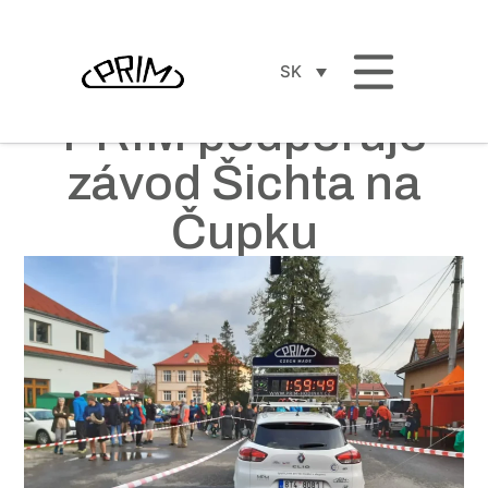
SK
PRIM podporuje
závod Šichta na
Čupku