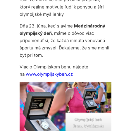
ktorý reálne motivuje ľudí k pohybu a šíri
olympijské myšlienky.
Dňa 23. júna, keď slávime
Medzinárodný
olympijský deň
, máme o dôvod viac
pripomenúť si, že každá minúta venovaná
športu má zmysel. Ďakujeme, že sme mohli
byť pri tom.
Viac o Olympijskom behu nájdete
na
www.olympijskybeh.cz
Olympijský beh
Brno, Vyhlásenie