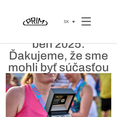
SK
PRIM a Olympijský
beh 2025:
Ďakujeme, že sme
mohli byť súčasťou