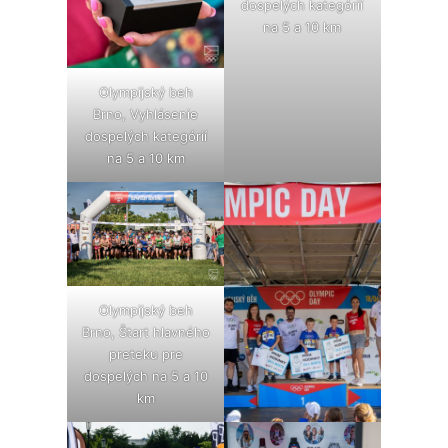
dospelých kategórií
na 5 a 10 km
Olympijský beh
Brno, Vyhlásenie
dospelých kategórií
na 5 a 10 km
Olympijský beh
Brno, Štart hlavného
preteku pre
dospelých na 5 a 10
km