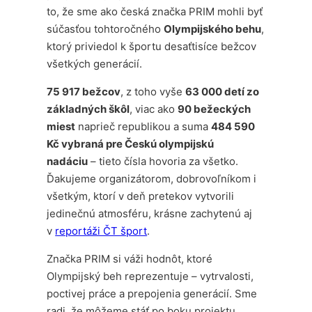
to, že sme ako česká značka PRIM mohli byť
súčasťou tohtoročného
Olympijského behu
,
ktorý priviedol k športu desaťtisíce bežcov
všetkých generácií.
75 917 bežcov
, z toho vyše
63 000 detí zo
základných škôl
, viac ako
90 bežeckých
miest
naprieč republikou a suma
484 590
Kč vybraná pre Českú olympijskú
nadáciu
– tieto čísla hovoria za všetko.
Ďakujeme organizátorom, dobrovoľníkom i
všetkým, ktorí v deň pretekov vytvorili
jedinečnú atmosféru, krásne zachytenú aj
v
reportáži ČT šport
.
Značka PRIM si váži hodnôt, ktoré
Olympijský beh reprezentuje – vytrvalosti,
poctivej práce a prepojenia generácií. Sme
radi, že môžeme stáť po boku projektu,