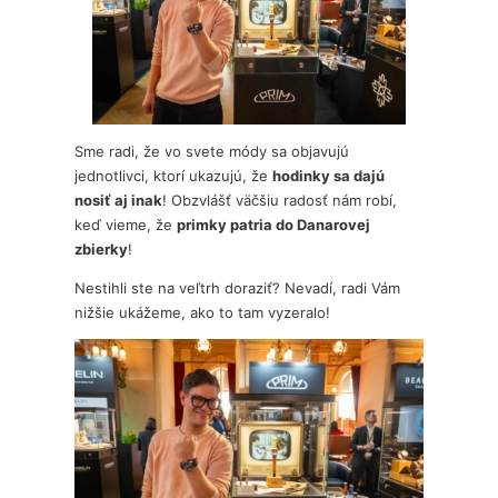
Sme radi, že vo svete módy sa objavujú
jednotlivci, ktorí ukazujú, že
hodinky sa dajú
nosiť aj inak
! Obzvlášť väčšiu radosť nám robí,
keď vieme, že
primky patria do Danarovej
zbierky
!
Nestihli ste na veľtrh doraziť? Nevadí, radi Vám
nižšie ukážeme, ako to tam vyzeralo!