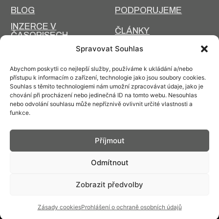
BLOG
PODPORUJEME
INZERCE V
ČLÁNKY
ČASOPISECH
HISTORIE A SOUČASNOST
Spravovat Souhlas
PRIM DNES
HISTORIE PRIM
Abychom poskytli co nejlepší služby, používáme k ukládání a/nebo
VÝROBNÍ
přístupu k informacím o zařízení, technologie jako jsou soubory cookies.
DESIGN A VÝROBA
TECHNOLOGIE
Souhlas s těmito technologiemi nám umožní zpracovávat údaje, jako je
chování při procházení nebo jedinečná ID na tomto webu. Nesouhlas
ÚDRŽBA
nebo odvolání souhlasu může nepříznivě ovlivnit určité vlastnosti a
funkce.
Příjmout
Kontakt: info@prim.cz
Odmítnout
Zobrazit předvolby
© PRIM
2026
Zásady cookies
Prohlášení o ochraně osobních údajů