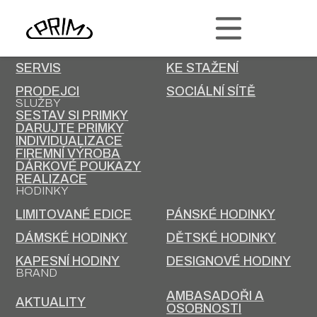
PRIM
KONTAKT
KARIÉRA
SERVIS
KE STAŽENÍ
PRODEJCI
SOCIÁLNÍ SÍTĚ
SLUŽBY
SESTAV SI PRIMKY
DARUJTE PRIMKY
INDIVIDUALIZACE
FIREMNÍ VÝROBA
DÁRKOVÉ POUKAZY
REALIZACE
HODINKY
LIMITOVANÉ EDICE
PÁNSKÉ HODINKY
DÁMSKÉ HODINKY
DĚTSKÉ HODINKY
KAPESNÍ HODINY
DESIGNOVÉ HODINY
BRAND
AMBASADOŘI A
AKTUALITY
OSOBNOSTI