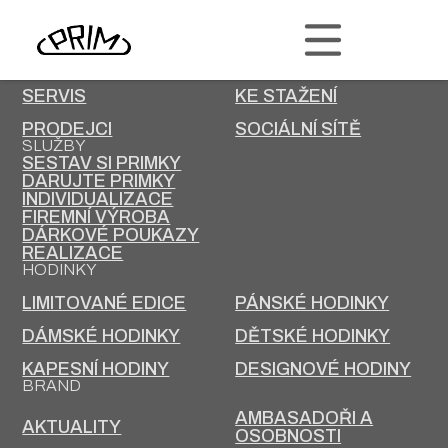
PRIM
KONTAKT
KARIÉRA
SERVIS
KE STAŽENÍ
PRODEJCI
SOCIÁLNÍ SÍTĚ
SLUŽBY
SESTAV SI PRIMKY
DARUJTE PRIMKY
INDIVIDUALIZACE
FIREMNÍ VÝROBA
DÁRKOVÉ POUKAZY
REALIZACE
HODINKY
LIMITOVANÉ EDICE
PÁNSKÉ HODINKY
DÁMSKÉ HODINKY
DĚTSKÉ HODINKY
KAPESNÍ HODINY
DESIGNOVÉ HODINY
BRAND
AMBASADOŘI A
AKTUALITY
OSOBNOSTI