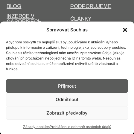
BLOG
PODPORUJEME
INZERCE V
ČLÁNKY
ČASOPISECH
HISTORIE A SOUČASNOST
Spravovat Souhlas
PRIM DNES
HISTORIE PRIM
Abychom poskytli co nejlepší služby, používáme k ukládání a/nebo
VÝROBNÍ
přístupu k informacím o zařízení, technologie jako jsou soubory cookies.
DESIGN A VÝROBA
TECHNOLOGIE
Souhlas s těmito technologiemi nám umožní zpracovávat údaje, jako je
chování při procházení nebo jedinečná ID na tomto webu. Nesouhlas
ÚDRŽBA
nebo odvolání souhlasu může nepříznivě ovlivnit určité vlastnosti a
funkce.
Příjmout
Kontakt: info@prim.cz
Odmítnout
Zobrazit předvolby
© PRIM
2026
Zásady cookies
Prohlášení o ochraně osobních údajů