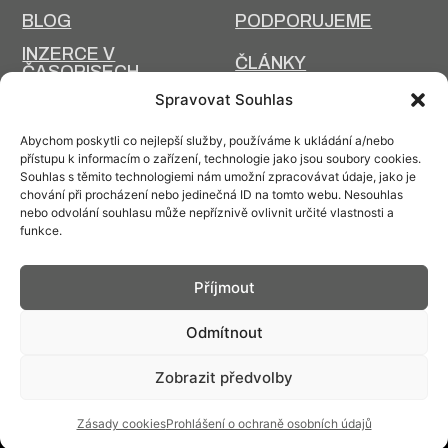
BLOG
PODPORUJEME
INZERCE V
ČLÁNKY
ČASOPISECH
HISTORIE A SOUČASNOST
Spravovat Souhlas
PRIM DNES
HISTORIE PRIM
Abychom poskytli co nejlepší služby, používáme k ukládání a/nebo
VÝROBNÍ
přístupu k informacím o zařízení, technologie jako jsou soubory cookies.
DESIGN A VÝROBA
TECHNOLOGIE
Souhlas s těmito technologiemi nám umožní zpracovávat údaje, jako je
chování při procházení nebo jedinečná ID na tomto webu. Nesouhlas
ÚDRŽBA
nebo odvolání souhlasu může nepříznivě ovlivnit určité vlastnosti a
funkce.
Příjmout
Kontakt: info@prim.cz
Odmítnout
Zobrazit předvolby
© PRIM
2026
Zásady cookies
Prohlášení o ochraně osobních údajů