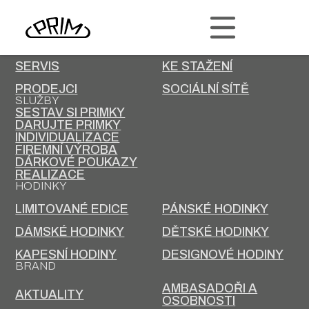
PRIM
KONTAKT
KARIÉRA
SERVIS
KE STAŽENÍ
PRODEJCI
SOCIÁLNÍ SÍTĚ
SLUŽBY
SESTAV SI PRIMKY
DARUJTE PRIMKY
INDIVIDUALIZACE
FIREMNÍ VÝROBA
DÁRKOVÉ POUKAZY
REALIZACE
HODINKY
LIMITOVANÉ EDICE
PÁNSKÉ HODINKY
DÁMSKÉ HODINKY
DĚTSKÉ HODINKY
KAPESNÍ HODINY
DESIGNOVÉ HODINY
BRAND
AMBASADOŘI A
AKTUALITY
OSOBNOSTI