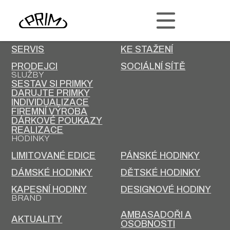
PRIM
KONTAKT
KARIÉRA
SERVIS
KE STAŽENÍ
PRODEJCI
SOCIÁLNÍ SÍTĚ
SLUŽBY
SESTAV SI PRIMKY
DARUJTE PRIMKY
INDIVIDUALIZACE
FIREMNÍ VÝROBA
DÁRKOVÉ POUKAZY
REALIZACE
HODINKY
LIMITOVANÉ EDICE
PÁNSKÉ HODINKY
DÁMSKÉ HODINKY
DĚTSKÉ HODINKY
KAPESNÍ HODINY
DESIGNOVÉ HODINY
BRAND
AMBASADOŘI A
AKTUALITY
OSOBNOSTI