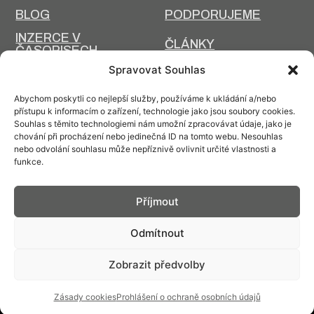
BLOG
PODPORUJEME
INZERCE V
ČLÁNKY
ČASOPISECH
HISTORIE A SOUČASNOST
Spravovat Souhlas
PRIM DNES
HISTORIE PRIM
Abychom poskytli co nejlepší služby, používáme k ukládání a/nebo
VÝROBNÍ
přístupu k informacím o zařízení, technologie jako jsou soubory cookies.
DESIGN A VÝROBA
TECHNOLOGIE
Souhlas s těmito technologiemi nám umožní zpracovávat údaje, jako je
chování při procházení nebo jedinečná ID na tomto webu. Nesouhlas
ÚDRŽBA
nebo odvolání souhlasu může nepříznivě ovlivnit určité vlastnosti a
funkce.
Příjmout
Kontakt: info@prim.cz
Odmítnout
Zobrazit předvolby
© PRIM
2026
Zásady cookies
Prohlášení o ochraně osobních údajů