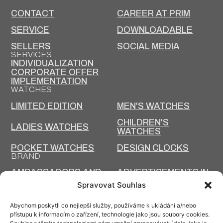
CONTACT
CAREER AT PRIM
SERVICE
DOWNLOADABLE
SELLERS
SOCIAL MEDIA
SERVICES
INDIVIDUALIZATION
CORPORATE OFFER
IMPLEMENTATION
WATCHES
LIMITED EDITION
MEN'S WATCHES
CHILDREN'S
LADIES WATCHES
WATCHES
POCKET WATCHES
DESIGN CLOCKS
BRAND
AMBASSADORS AND
ADVERTISEMENTS IN
PERSONALITIES
MAGAZINES
Spravovat Souhlas
ARTICLES
Abychom poskytli co nejlepší služby, používáme k ukládání a/nebo
HISTORY AND PRESENT
přístupu k informacím o zařízení, technologie jako jsou soubory cookies.
PRIM TODAY
HISTORY OF PRIM