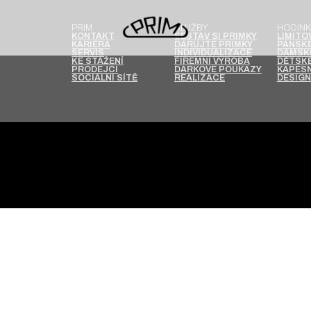
PRIM
SLUŽBY
HODINK
KONTAKT
SESTAV SI PRIMKY
LIMITO
KARIÉRA
DARUJTE PRIMKY
PÁNSKÉ
SERVIS
INDIVIDUALIZACE
DÁMSK
KE STAŽENÍ
FIREMNÍ VÝROBA
DĚTSKÉ
PRODEJCI
DÁRKOVÉ POUKAZY
KAPESN
SOCIÁLNÍ SÍTĚ
REALIZACE
DESIGN