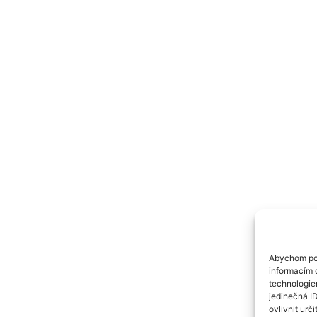
Abychom pos
informacím o
technologie
jedinečná I
ovlivnit urči