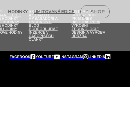
HODINKY
LIMITOVANÉ EDICE
E-SHOP
Y
BRAND
HISTORIE A
SOUČASNOST
VANÉ EDICE
AKTUALITY
 HODINKY
AMBASADOŘI A
PRIM DNES
É HODINKY
OSOBNOSTI
HISTORIE PRIM
 HODINKY
BLOG
VÝROBNÍ
Í HODINY
PODPORUJEME
TECHNOLOGIE
OVÉ HODINY
INZERCE V
DESIGN A VÝROBA
ČASOPISECH
ÚDRŽBA
ČLÁNKY
FACEBOOK
YOUTUBE
INSTAGRAM
LINKEDIN