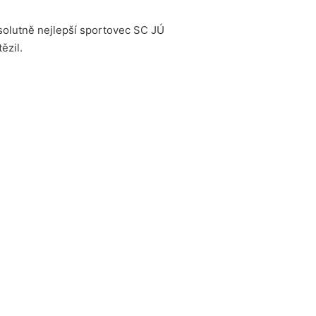
bsolutně nejlepší sportovec SC JÚ
ězil.