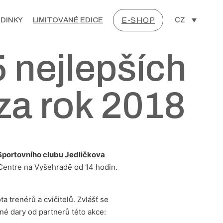
CZ
DINKY
LIMITOVANÉ EDICE
E-SHOP
 nejlepších
za rok 2018
Sportovního clubu Jedličkova
Centre na Vyšehradě od 14 hodin.
a trenérů a cvičitelů. Zvlášť se
cné dary od partnerů této akce: