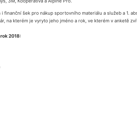
ys, 3M, Kooperativa a Alpine Pro.
 i finanční šek pro nákup sportovního materiálu a služeb a 1. a
r, na kterém je vyryto jeho jméno a rok, ve kterém v anketě zvít
 rok 2018:
a
a