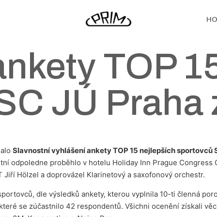
HO
ankety TOP 15
SC JÚ Praha 
nalo
Slavnostní vyhlášení ankety TOP 15 nejlepších sportovců 
stní odpoledne proběhlo v hotelu Holiday Inn Prague Congress 
iří Hölzel a doprovázel Klarinetový a saxofonový orchestr.
rtovců, dle výsledků ankety, kterou vyplnila 10-ti členná porot
 které se zúčastnilo 42 respondentů. Všichni ocenění získali vě