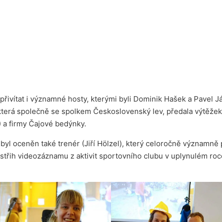
ivítat i významné hosty, kterými byli Dominik Hašek a Pavel Jákl
 která společně se spolkem Československý lev, předala výtěže
 a firmy Čajové bedýnky.
 byl oceněn také trenér (Jiří Hölzel), který celoročně významn
třih videozáznamu z aktivit sportovního clubu v uplynulém roce