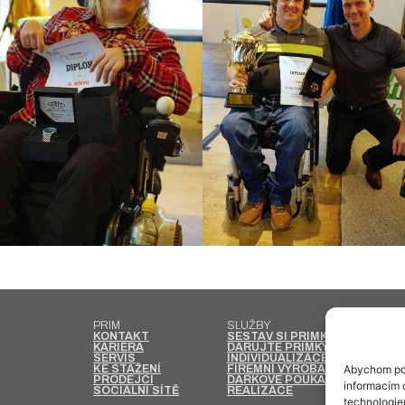
PRIM
SLUŽBY
HODINK
KONTAKT
SESTAV SI PRIMKY
LIMITO
KARIÉRA
DARUJTE PRIMKY
PÁNSKÉ
SERVIS
INDIVIDUALIZACE
DÁMSK
Abychom pos
KE STAŽENÍ
FIREMNÍ VÝROBA
DĚTSKÉ
PRODEJCI
DÁRKOVÉ POUKAZY
KAPESN
informacím o
SOCIÁLNÍ SÍTĚ
REALIZACE
DESIGN
technologie