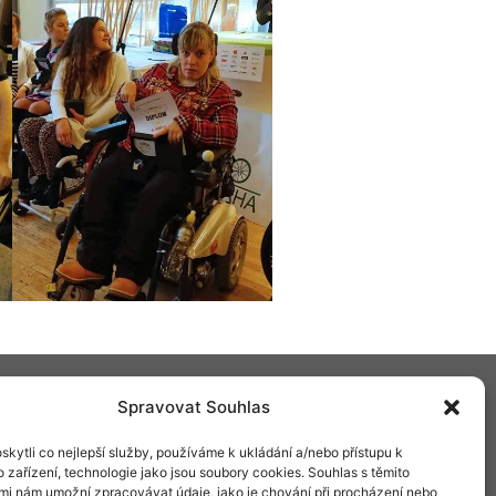
Y
BRAND
HISTORIE A
Spravovat Souhlas
SOUČASNOST
VANÉ EDICE
AKTUALITY
 HODINKY
AMBASADOŘI A
PRIM DNES
É HODINKY
OSOBNOSTI
HISTORIE PRIM
kytli co nejlepší služby, používáme k ukládání a/nebo přístupu k
 HODINKY
BLOG
VÝROBNÍ
Í HODINY
PODPORUJEME
TECHNOLOGIE
 zařízení, technologie jako jsou soubory cookies. Souhlas s těmito
OVÉ HODINY
INZERCE V
DESIGN A VÝROBA
mi nám umožní zpracovávat údaje, jako je chování při procházení nebo
ČASOPISECH
ÚDRŽBA