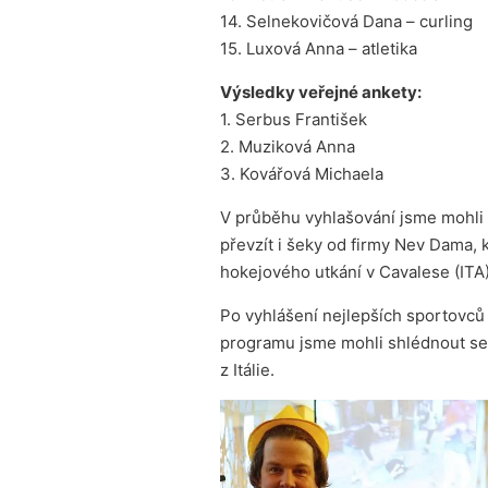
14. Selnekovičová Dana – curling
15. Luxová Anna – atletika
Výsledky veřejné ankety:
1. Serbus František
2. Muziková Anna
3. Kovářová Michaela
V průběhu vyhlašování jsme mohli př
převzít i šeky od firmy Nev Dama,
hokejového utkání v Cavalese (ITA)
Po vyhlášení nejlepších sportovců
programu jsme mohli shlédnout ses
z Itálie.