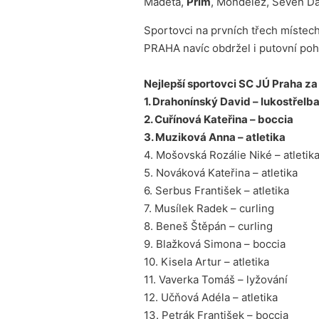
Madeta,
Prim
, Mondelez, Seven Da
Sportovci na prvních třech místech
PRAHA navíc obdržel i putovní pohá
Nejlepší sportovci SC JÚ Praha za
1. Drahonínský David – lukostřelb
2. Cuřínová Kateřina – boccia
3. Muziková Anna – atletika
4. Mošovská Rozálie Niké – atletik
5. Nováková Kateřina – atletika
6. Serbus František – atletika
7. Musílek Radek – curling
8. Beneš Štěpán – curling
9. Blažková Simona – boccia
10. Kisela Artur – atletika
11. Vaverka Tomáš – lyžování
12. Učňová Adéla – atletika
13. Petrák František – boccia