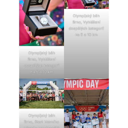
Olympijský běh
Brno, Vyhlášení
dospělých kategorií
na 5 a 10 km
Olympijský běh
Brno, Vyhlášení
dospělých kategorií
na 5 a 10 km
Olympijský běh
Brno, Start hlavního
závodu pro dospělé