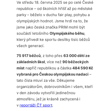
Ve středu 18. června 2025 se po celé České
republice – od školních hřišť až po městské
parky – běželo v duchu fair play, pohybu a
olympijských hodnot. Jsme hrdí na to, že
jsme jako česká značka PRIM mohli být
součástí letošního
Olympijského běhu
,
který přivedl ke sportu desítky tisíc běžců
všech generací.
75 917 běžců
, z toho přes
63 000 dětí ze
základních škol
, více než
90 běžeckých
míst
napříč republikou a částka
484 590 Kč
vybraná pro Českou olympijskou nadaci
–
tato čísla mluví za vše. Děkujeme
organizátorům, dobrovolníkům i všem, kteří
v den závodu vytvořili jedinečnou
atmosféru, jež je krásně zachycená i
v
reportáži ČT sport
.