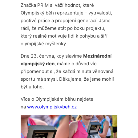
Značka PRIM si váží hodnot, které
Olympijský běh reprezentuje – vytrvalosti,
poctivé práce a propojení generací. Jsme
rádi, že můžeme stát po boku projektu,
který reálně motivuje lidi k pohybu a šíří
olympijské myšlenky.
Dne 23. června, kdy slavíme
Mezinárodní
olympijský den
, máme o důvod víc
připomenout si, že každá minuta věnovaná
sportu má smysl. Děkujeme, že jsme mohli
být u toho.
Více o Olympijském běhu najdete
na
www.olympijskybeh.cz