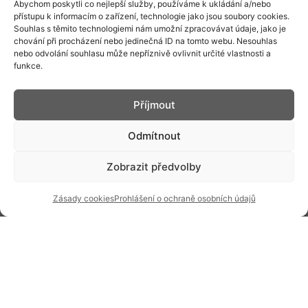
Abychom poskytli co nejlepší služby, používáme k ukládání a/nebo
BRAND
přístupu k informacím o zařízení, technologie jako jsou soubory cookies.
Souhlas s těmito technologiemi nám umožní zpracovávat údaje, jako je
AMBASADOŘI A
AKTUALITY
chování při procházení nebo jedinečná ID na tomto webu. Nesouhlas
OSOBNOSTI
nebo odvolání souhlasu může nepříznivě ovlivnit určité vlastnosti a
BLOG
PODPORUJEME
funkce.
INZERCE V
ČLÁNKY
ČASOPISECH
Příjmout
HISTORIE A SOUČASNOST
Odmítnout
PRIM DNES
HISTORIE PRIM
VÝROBNÍ
DESIGN A VÝROBA
Zobrazit předvolby
TECHNOLOGIE
ÚDRŽBA
Zásady cookies
Prohlášení o ochraně osobních údajů
Kontakt: info@prim.cz