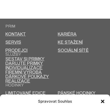
PRIM
KONTAKT
KARIÉRA
SERVIS
KE STAŽENÍ
PRODEJCI
SOCIÁLNÍ SÍTĚ
SLUŽBY
SESTAV SI PRIMKY
DARUJTE PRIMKY
INDIVIDUALIZACE
FIREMNÍ VÝROBA
DÁRKOVÉ POUKAZY
REALIZACE
HODINKY
LIMITOVANÉ EDICE
PÁNSKÉ HODINKY
DÁMSKÉ HODINKY
DĚTSKÉ HODINKY
Spravovat Souhlas
KAPESNÍ HODINY
DESIGNOVÉ HODINY