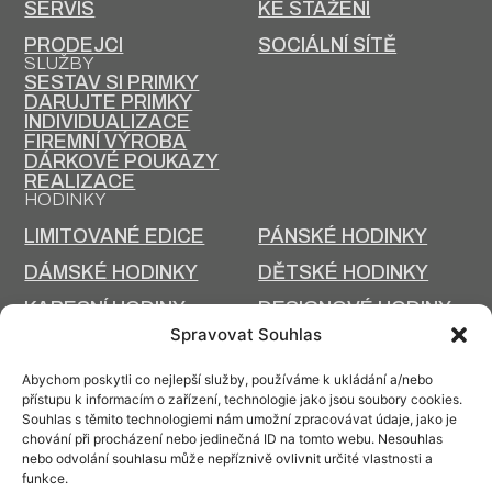
SERVIS
KE STAŽENÍ
PRODEJCI
SOCIÁLNÍ SÍTĚ
SLUŽBY
SESTAV SI PRIMKY
DARUJTE PRIMKY
INDIVIDUALIZACE
FIREMNÍ VÝROBA
DÁRKOVÉ POUKAZY
REALIZACE
HODINKY
LIMITOVANÉ EDICE
PÁNSKÉ HODINKY
DÁMSKÉ HODINKY
DĚTSKÉ HODINKY
KAPESNÍ HODINY
DESIGNOVÉ HODINY
BRAND
Spravovat Souhlas
AMBASADOŘI A
AKTUALITY
Abychom poskytli co nejlepší služby, používáme k ukládání a/nebo
OSOBNOSTI
přístupu k informacím o zařízení, technologie jako jsou soubory cookies.
BLOG
PODPORUJEME
Souhlas s těmito technologiemi nám umožní zpracovávat údaje, jako je
chování při procházení nebo jedinečná ID na tomto webu. Nesouhlas
INZERCE V
nebo odvolání souhlasu může nepříznivě ovlivnit určité vlastnosti a
ČLÁNKY
ČASOPISECH
funkce.