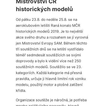
Mistrovství ČR
historických modelů
Od pátku 23.8. do neděle 25.8. se na
aeroklubovém letišti Raná konalo MČR
historických modelů 2019. Je to největší
akce svého druhu a rozsahem se jí vyrovná
jen Mistrovství Evropy SAM. Během těchto
tří soutěžních dnů se na letišti vystřídalo
téměř sedmdesát soutěžících se svými
doprovody a bylo k vidění více než 250
soutěžních modelů. Soutěžilo se ve 23.
kategoriích. Každá kategorie má přesná
pravidla, určuje ji hlavně limitní rok vzniku
modelu, použitý motor a plošné zatížení
křídla.
Organizace soutěže je náročná, je potřeba
mnoho zajišťujícího personálu, hlavně